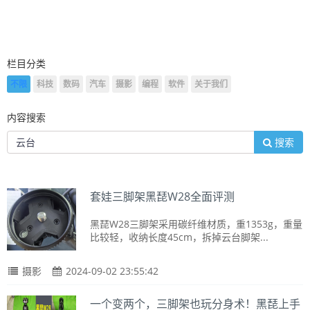
栏目分类
不限
科技
数码
汽车
摄影
编程
软件
关于我们
内容搜索
搜索
套娃三脚架黑琵W28全面评测
黑琵W28三脚架采用碳纤维材质，重1353g，重量
比较轻，收纳长度45cm，拆掉云台脚架...
摄影
2024-09-02 23:55:42
一个变两个，三脚架也玩分身术！黑琵上手