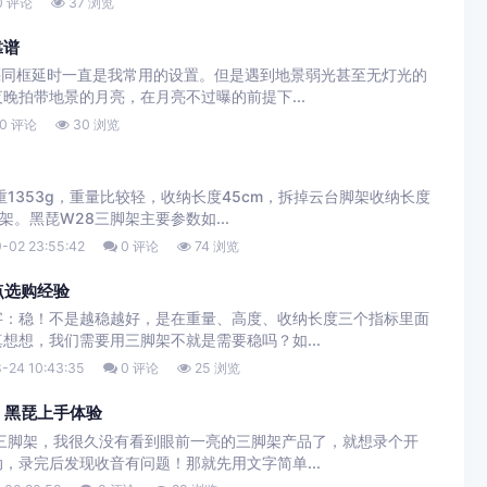
0 评论
37 浏览
靠谱
亮同框延时一直是我常用的设置。但是遇到地景弱光甚至无灯光的
晚拍带地景的月亮，在月亮不过曝的前提下...
0 评论
30 浏览
1353g，重量比较轻，收纳长度45cm，拆掉云台脚架收纳长度
架。黑琵W28三脚架主要参数如...
-02 23:55:42
0 评论
74 浏览
点选购经验
字：稳！不是越稳越好，是在重量、高度、收纳长度三个指标里面
想想，我们需要用三脚架不就是需要稳吗？如...
-24 10:43:35
0 评论
25 浏览
！黑琵上手体验
三脚架，我很久没有看到眼前一亮的三脚架产品了，就想录个开
，录完后发现收音有问题！那就先用文字简单...