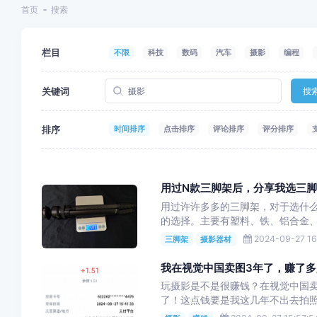
首页
搜索
栏目
不限
科技
数码
汽车
摄影
编程
关键词
搜
排序
时间排序
点击排序
评论排序
评分排序
用过N款三脚架后，分享我选三
用过许许多多的三脚架，对于选什
的选择。主要有塑料、铁、铝合金、
2024-09-27 16
三脚架
摄影器材
我在视觉中国卖图3年了，赚了多
玩摄影是不是很赚钱？在视觉中国卖
了！这点钱要是我这几年不出去拍照