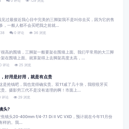
4
0 评论
129 浏览
是目前我见过最接近我心目中完美的三脚架我不是叫你去买，因为它的售
多，一般人都不会买吧我之前就...
:38
0 评论
36 浏览
有很高的围墙，三脚架一般要架在围墙上面。我们平常用的大三脚
架在围墙上面。就算架得上去脚架高度太高，...
0 评论
25 浏览
了，好用是好用，就是有点贵
？这是抢钱吧，我也觉得确实贵。双11减了几十块，我咬咬牙买
贵。摄影穷三代不是没有道理的啊！市面上...
0 评论
29 浏览
镜头?
-400mm f/4-7.1 Di II VC VXD，预计就在今年11月份
样的。我...