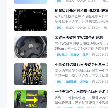
2024-09-24 17:34:11
摄影
拍超级月亮延时还得用M档比较
A档减1到2档曝光拍城市地景与月
场景就不适合了。经过我实践经验夜
2024-09-24 17:33:34
摄影
套娃三脚架黑琵W28全面评测
黑琵W28三脚架采用碳纤维材质，重
39cm，是一款定位旅行便携式三脚
2024-09
摄影器材
三脚架
黑琵
小白如何选摄影三脚架？分享三
怎么选三脚架？选购核心只有一个
寻求平衡，找到适合自己的稳！认真
2024-08
摄影
摄影器材
三脚架
一个变两个，三脚架也玩分身术
收到了一件特殊快递——黑琵W28
箱体验视频，没想到可能有点小激动