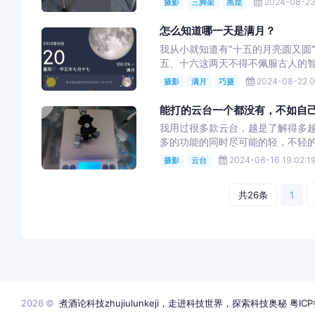
2024-08-23
摄影
三脚架
黑琵
怎么知道哪一天是满月？
我从小就知道有“十五的月亮圆又圆
五、十六这两天不得不佩服古人的智
2024-08-22 0
摄影
满月
巧摄
能打的云台一个都没有，不如自己
我用过很多款云台，越是了解得多
多的功能的同时尽可能的轻，不轻的
2024-08-16 19:02:1
摄影
云台
共26条
1
2026 ©
煮酒论科技zhujiulunkeji，走进科技世界，探索科技奥秘
粤ICP