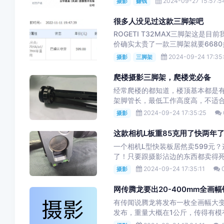
2024-09-27 15:57:5
摄影
赚钱
很多人没见过这款三脚架吧
ROGETI T32MAX三脚架这
价确实太贵了一款三脚架就要6680
2024-09-24 17:35
摄影
三脚架
爬楼摄影三脚架，爬楼党必备
经常爬楼的都知道，楼顶基本都是
架脚管长，最低工作高度高，不适合
2024-09-24 17:35:25
摄影
这款相机L板重85克用了快两年
一个相机L型快装板居然卖599元
了！只要跟摄影沾边的东西都卖得死
2024-09-24 17:35:11
摄影
网传腾龙要出20-400mm全画幅
有传闻说腾龙将发布一枚全画幅大变焦镜头20
发布，重量大概在1公斤，传得有模有