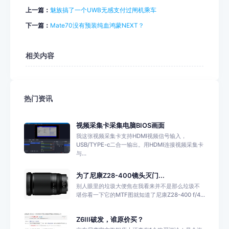
上一篇：
魅族搞了一个UWB无感支付过闸机乘车
下一篇：
Mate70没有预装纯血鸿蒙NEXT？
相关内容
热门资讯
视频采集卡采集电脑BIOS画面
我这张视频采集卡支持HDMI视频信号输入，
USB/TYPE-c二合一输出。用HDMI连接视频采集卡
与...
为了尼康Z28-400镜头灭门...
别人眼里的垃圾大便焦在我看来并不是那么垃圾不
堪你看一下它的MTF图就知道了尼康Z28-400 f/4...
Z6III破发，谁原价买？