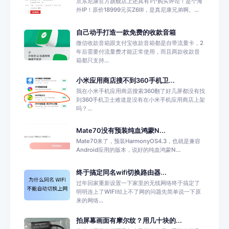
京东尼康官方旗舰店上还真有1个购买评论！是个海
外IP！原价18999元买Z6III，是真尼康兄弟啊。...
自己动手打造一款免费的收款音箱
微信收款音箱跟支付宝收款音箱都是自带流量卡，2
年后需要付流量费才能正常使用，而且两款收款音
箱都只支持...
小米应用商店搜不到360手机卫...
我在小米手机应用商店搜索360翻了好几屏都没有找
到360手机卫士难道是没有在小米手机应用商店上架
吗？...
Mate70没有预装纯血鸿蒙N...
Mate70来了，预装HarmonyOS4.3，也就是兼容
Android应用的版本，说好的纯血鸿蒙N...
终于搞定同名wifi切换路由器...
过年回家重新设置一下家里的无线网络终于搞定了
明明连上了WIFI却上不了网的问题先简单说一下原
来的网络...
拍屏幕画面有摩尔纹？用几十块的...