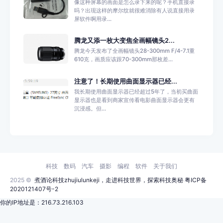
像这种屏幕的画面是怎么录下来的呢？手机直接录
吗？出现这样的摩尔纹就很难消除有人说直接用录
屏软件啊用录...
腾龙又添一枚大变焦全画幅镜头2...
腾龙今天发布了全画幅镜头28-300mm F/4-7.1重
610克，画质应该跟70-300mm那枚差...
注意了！长期使用曲面显示器已经...
我长期使用曲面显示器已经超过5年了，当初买曲面
显示器也是看到商家宣传看电影曲面显示器会更有
沉浸感。但...
科技
数码
汽车
摄影
编程
软件
关于我们
2025 ©
煮酒论科技zhujiulunkeji，走进科技世界，探索科技奥秘
粤ICP备
2020121407号-2
你的IP地址是：216.73.216.103