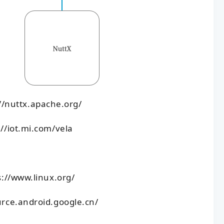
nuttx.apache.org/
/iot.mi.com/vela
//www.linux.org/
ce.android.google.cn/