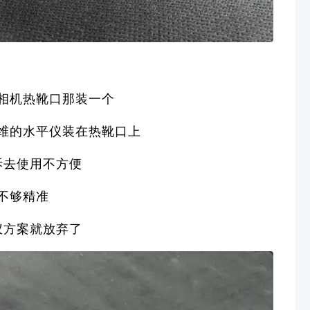
相机热靴口那装一个
维的水平仪装在热靴口上
拆去使用不方便
不够精准
仪方案就放弃了