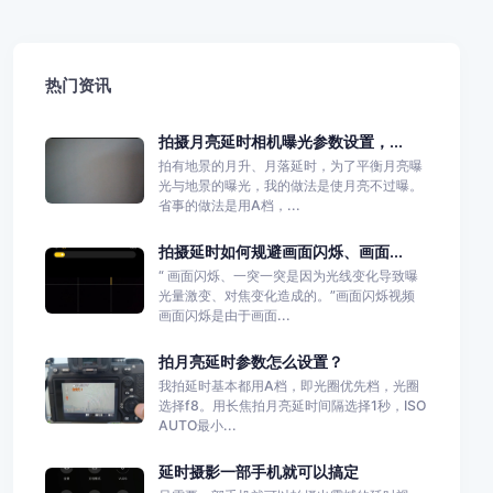
热门资讯
拍摄月亮延时相机曝光参数设置，...
拍有地景的月升、月落延时，为了平衡月亮曝
光与地景的曝光，我的做法是使月亮不过曝。
省事的做法是用A档，...
拍摄延时如何规避画面闪烁、画面...
“ 画面闪烁、一突一突是因为光线变化导致曝
光量激变、对焦变化造成的。”画面闪烁视频
画面闪烁是由于画面...
拍月亮延时参数怎么设置？
我拍延时基本都用A档，即光圈优先档，光圈
选择f8。用长焦拍月亮延时间隔选择1秒，ISO
AUTO最小...
延时摄影一部手机就可以搞定