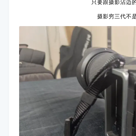
只要跟摄影沾边
摄影穷三代不