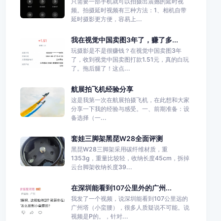
只需要一部手机就可以拍摄出震撼的延时视
频。拍摄延时视频有三种方法：1、相机自带
延时摄影更方便，容易上...
我在视觉中国卖图3年了，赚了多...
玩摄影是不是很赚钱？在视觉中国卖图3年
了，收到视觉中国卖图打款1.51元，真的白玩
了。拖后腿了！这点...
航展拍飞机经验分享
这是我第一次在航展拍摄飞机，在此想和大家
分享一下我的经验与感受。一、前期准备：设
备选择（一...
套娃三脚架黑琵W28全面评测
黑琵W28三脚架采用碳纤维材质，重
1353g，重量比较轻，收纳长度45cm，拆掉
云台脚架收纳长度39...
在深圳能看到107公里外的广州...
我发了一个视频，说深圳能看到107公里远的
广州塔（小蛮腰），很多人质疑说不可能。说
视频是P的。，针对...